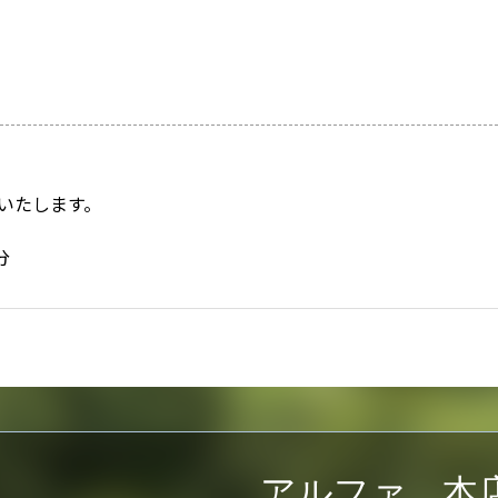
いたします。
分
アルファ 本